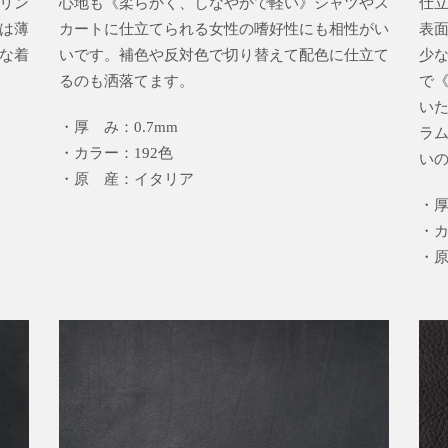
リン
心地も《柔らかく、しなやかで軽い》シャツやス
仕
は薄
カートに仕立てられる女性の嗜好性にも相性がい
表
な着
いです。補色や反対色で切り替えて配色に仕立て
少
るのも洒落てます。
で
い
・厚 み：0.7mm
ラ
・カラー：192色
い
・原 産：イタリア
・厚
・カ
・