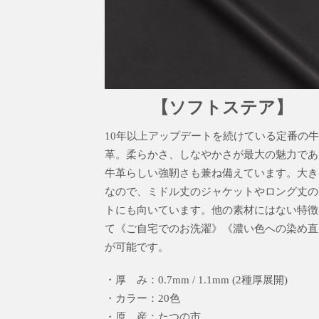
【ソフトステア】
10年以上アップデートを続けている定番の牛
革。柔らかさ、しなやかさが最大の魅力であ
牛革らしい強靭さも兼ね備えています。大き
なので、ミドル丈のジャケットやロング丈の
トにも向いています。他の素材にはない特徴
て《ご自宅でのお洗濯》《濃い色への染め直
が可能です。
・厚 み：0.7mm / 1.1mm (2種厚展開)
・カラー：20色
・原 産：たつの市