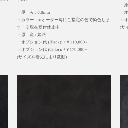
・原
・厚 み : 0.8mm
・オプ
・カラー：∞オーダー毎にご指定の色で染色しま
・オプ
す ※現在受付休止中
(サ
・原 産 : 姫路
・オプション代 (Black): +￥110,000~
・オプション代 (Color): +￥170,000~
(サイズや着丈により変動)