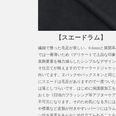
【スエードラム】
繊細で整った毛足が美しい。0.6mmと展開
では一番薄いため《デリケートで上品な印象
装飾要素を極力減らしたシンプルなデザイン
そ仕立てが映えますのでテーラードジャケッ
向いてます。ヌバックやバックスキンと同じ
にスエードは毛足がありますので一度ついた
は落としづらいです。はじめに保護膜加工を
おくか《日頃のブラッシング等アフターケア
不可欠になります。そのため気になる方には
や襟裏など皮脂が付きやすいパーツにはラム
ン付き表革をあらかじめ仕立てられることを