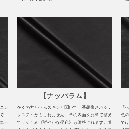
【ナッパラム】
ニン
多くの方がラムスキンと聞いて一番想像されるテ
「
で
クスチャかもしれません。革の表面を顔料で整え
色
エー
ているため《鮮やかな発色》も維持されます。着
で