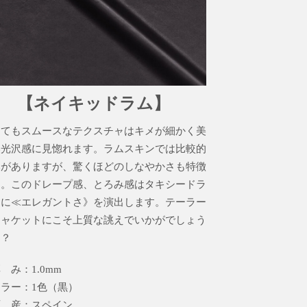
【ネイキッドラム】
ってもスムースなテクスチャはキメが細かく美
い光沢感に見惚れます。ラムスキンでは比較的
みがありますが、驚くほどのしなやかさも特徴
す。このドレープ感、とろみ感はタキシードラ
クに≪エレガントさ》を演出します。テーラー
ジャケットにこそ上質な誂えでいかがでしょう
！？
 み：1.0mm
ラー：1色（黒）
原 産：スペイン