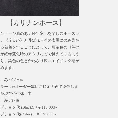
【カリナンホース】
ィンテージ感のある経年変化を楽しむホースレ
ー。《丘染め》と呼ばれる革の表層にのみ染色
する着色をすることによって、薄茶色の《革の
》が経年変化時のアタリなどで見えてくるよう
なり、染色の色と合わさり深いエイジング感が
しめます。
み : 0.8mm
カラー：∞オーダー毎にご指定の色で染色しま
 ※現在受付休止中
 産 : 姫路
ション代 (Black): +￥110,000~
ション代(Color): +￥170,000~