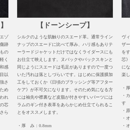
ア】
【ドーンシープ】
エゾ
シルクのような肌触りのスエード革。通常ライン
ヴ
傷跡
ナップのスエードに比べて厚み、ハリ感もありテ
ザ
もの
ーラードジャケットだけではなくライダースにも
を
軽く
お仕立て映えします。ヌバックやバックスキンと
芯
和感
同じようにスエードは毛足がありますので一度つ
に
目以
いた汚れは落としづらいです。はじめに保護膜加
楽
強さ
工をしておくか《日頃のブラッシング等アフター
・厚 
ため
ケア》が不可欠になります。そのため気になる方
・
われ
には袖先や襟裏など皮脂が付きやすいパーツには
す
の芯
ラムのギン付き表革をあらかじめ仕立てられるこ
・原
さら
とをオススメします。
・オプ
・厚 み：0.8mm
・オプ