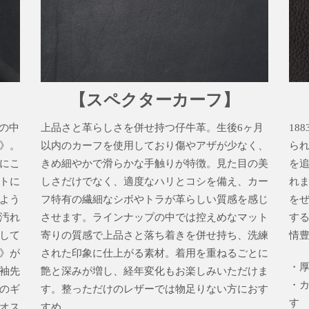
【スペクターカーフ】
革の中
上品さと革らしさを併せ持つ仔牛革。生後6ヶ月
18
》。
以内のカーフを使用しており傷やアザが少なく、
ら
にこ
きめ細やかで滑らかな手触りが特徴。見た目の美
を
トに
しさだけでなく、適度なハリとコシを備え、カー
れま
よう
フ特有の繊細なシボやトラが革らしい質感を感じ
をぜ
汚れ
させます。ラインナップの中では控えめなマット
す
して
寄りの質感で上品さと落ち着きを併せ持ち、洗練
情
》が
された印象に仕上がる素材。着用を重ねるごとに
・厚
袖先
艶と深みが増し、経年変化もお楽しみいただけま
・
のギ
す。整っただけのレザーでは物足りない方におす
す
オス
すめ。