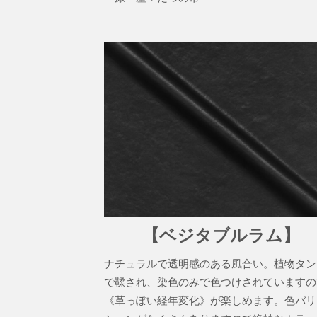
【ベジタブルラム】
ナチュラルで透明感のある風合い。植物タン
で鞣され、染色のみで色つけされていますの
《革っぽい経年変化》が楽しめます。色バリ