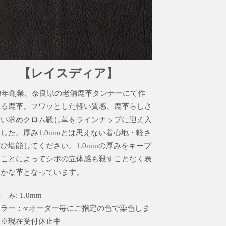
【レイスディア】
83年創業、奈良県の老舗鹿革タンナーにて作
れる鹿革。フワッとした軽い質感、鹿革らしさ
追い求めクロム鞣し革をラインナップに迎え入
した。厚み1.0mmとは思えない着心地・軽さ
ひ堪能してください。1.0mmの厚みをキープ
ることによってシボの立体感も殺すことなく表
豊かな革となっています。
 み: 1.0mm
カラー：∞オーダー毎にご指定の色で染色しま
 ※現在受付休止中