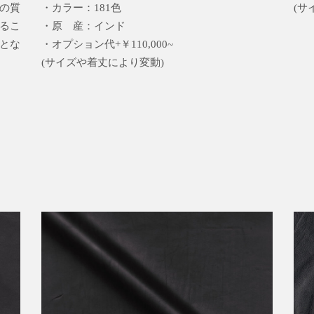
の質
・カラー：181色
(サ
るこ
・原 産：インド
とな
・オプション代+￥110,000~
(サイズや着丈により変動)