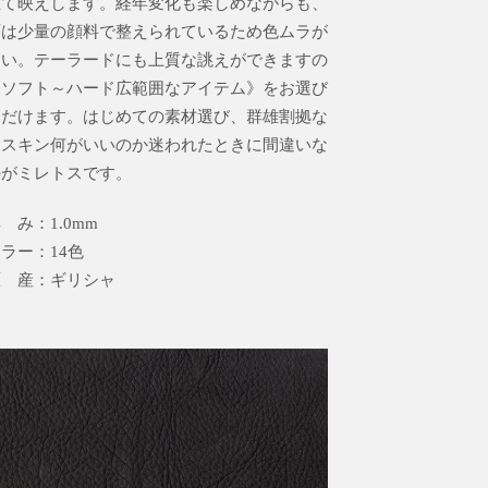
立て映えします。経年変化も楽しめながらも、
面は少量の顔料で整えられているため色ムラが
ない。テーラードにも上質な誂えができますの
《ソフト～ハード広範囲なアイテム》をお選び
ただけます。はじめての素材選び、群雄割拠な
ムスキン何がいいのか迷われたときに間違いな
のがミレトスです。
 み：1.0mm
ラー：14色
原 産：ギリシャ