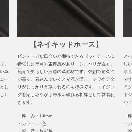
【ネイキッドホース】
ビンテージな風合いが期待できる《ライダースに
と
り、
特化した馬革》重厚感がありコシ、ハリが強く、
し
い革
無骨で男らしい質感の革素材です。強靭で耐久性
厚
コー
が高く、着込んでいくと光沢が増し、シワやアタ
で
とし
リがしっかりと刻まれるのも特徴です。エイジン
イ
し》
グを楽しみながら末永い頼れる相棒として愛着わ
ド
きます。
か
・厚 み：1.0mm
・厚
・カラー：4色
・カ
・原 産：長野県
・