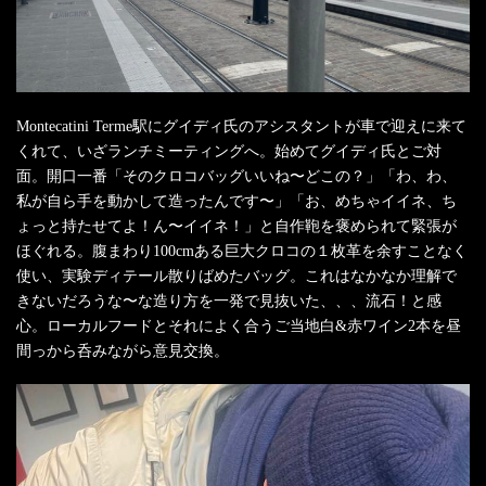
Montecatini Terme駅にグイディ氏のアシスタントが車で迎えに来て
くれて、いざランチミーティングへ。始めてグイディ氏とご対
面。開口一番「そのクロコバッグいいね〜どこの？」「わ、わ、
私が自ら手を動かして造ったんです〜」「お、めちゃイイネ、ち
ょっと持たせてよ！ん〜イイネ！」と自作鞄を褒められて緊張が
ほぐれる。腹まわり100cmある巨大クロコの１枚革を余すことなく
使い、実験ディテール散りばめたバッグ。これはなかなか理解で
きないだろうな〜な造り方を一発で見抜いた、、、流石！と感
心。ローカルフードとそれによく合うご当地白&赤ワイン2本を昼
間っから呑みながら意見交換。