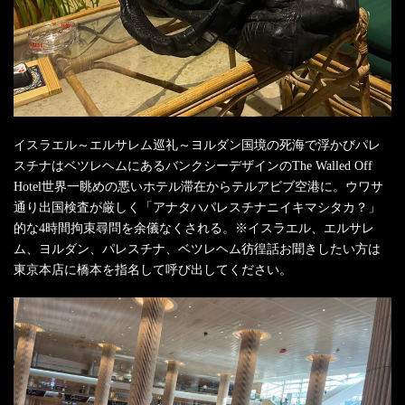
イスラエル～エルサレム巡礼～ヨルダン国境の死海で浮かびパレ
スチナはベツレヘムにあるバンクシーデザインのThe Walled Off
Hotel世界一眺めの悪いホテル滞在からテルアビブ空港に。ウワサ
通り出国検査が厳しく「アナタハパレスチナニイキマシタカ？」
的な4時間拘束尋問を余儀なくされる。※イスラエル、エルサレ
ム、ヨルダン、パレスチナ、ベツレヘム彷徨話お聞きしたい方は
東京本店に橋本を指名して呼び出してください。