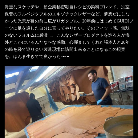
貴重なスケッチや、超企業秘密独自レシピの染料ブレンド、別室
保管のフルベジタブルのエキゾチックレザーなど。夢想だにしな
かった光景が目の前に広がりガクブル。20年前にはじめてGUIDIブ
ーツに足を通した自分に言ってやりたい。そのフィット感、無駄
のないフォルムに感激し、こんなレザープロダクトを造る人が海
外どこかにいるんだな〜な感動、心弾ましてくれた張本人と20年
の時を経て巡り会い製造現場に訪問出来ることになるこの現実
を。ほんま生きてて良かった〜〜