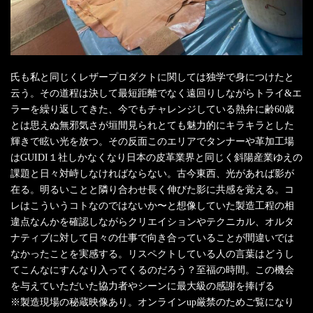
氏も私と同じくレザープロダクトに関しては独学で身につけたと
云う。その道程は決して最短距離でなく遠回りしながらトライ&エ
ラーを繰り返してきた、今でもチャレンジしている熱弁に齢60歳
とは思えぬ無邪気さが垣間見られとても魅力的にキラキラとした
輝きで眩い光を放つ。その反面このエリアでタンナーや革加工場
はGUIDI１社しかなくなり日本の皮革業界と同じく斜陽産業ゆえの
課題と日々対峙しなければならない。古今東西、光があれば影が
在る。明るいことと隣り合わせ長く伸びた影に共感を覚える。コ
レはこういうコトなのではないか〜と想像していた製造工程の相
違点なんかを確認しながらクリエイションやテクニカル、オルタ
ナティブに対して日々の仕事で向き合っていることが間違いでは
なかったことを実感する。リスペクトしている人の言葉はどうし
てこんなにすんなり入ってくるのだろう？至福の時間。この機会
を与えていただいた協力者やシーンに最大級の感謝を捧げる
※製造現場の秘蔵映像あり。オンラインup厳禁のためご覧になり