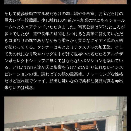
そして徒歩移動でマル秘だらけの加工場や企画室、お宝だらけの
巨大レザー貯蔵庫。少し離れ130年前から創業の地にあるショール
ームへと次々アテンドいただきました。写真公開はNGなところが
多々でしたが、道中長年の疑問をぶつけると真摯に答えていただ
きコダワリの塊でありながらも柔らかく実直なグイディ氏の人柄
が伝わってくる。タンナーはもとよりテクスチャの加工業、そし
て氏の代になり靴やバッグを手がけて世界中の名だたるアルチザ
ン系セレクトショップに無くてはならないポジションを築いてい
る。どれだけの人達が氏に影響をうけたのか計り知れないインス
ピレーションの塊。謂わばその筋の最高峰。チャーミングな性格
だけど照れ屋でシャイ、顔出し嫌いなので柔和な笑顔写真をup出
来ないのは残念。