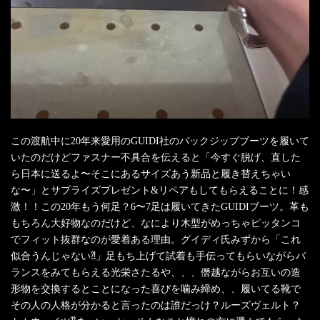
この渡航中に20年来愛用のGUIDI社のバックジップブーツを履いて
いたのだけどファスナー不具合を伝えると「今すぐ脱げ、直した
ら日本に送るよ〜そこにあるサイズあう新品と履き替えちゃい
な〜」とサプライズプレゼント&リペアもしてもらえることに！感
激！！この20年もう何足？6〜7足は履いてきたGUIDIブーツ。革も
もちろん大好物なのだけど、なにより木型がめっちゃピッタンコ
でフィット抜群なのが愛着ある理由。グイディ氏みずから「これ
似合うんじゃない⁈」足もち上げて試着も手伝ってもらいながらバ
ランスをみてもらえる光栄さたるや、、、僭越ながらお互いの造
形物を交換するとことになった喜びを噛み締め、、履いてる靴で
その人の人格が分かると言ったのは誰だっけ？ルーズヴェルト？